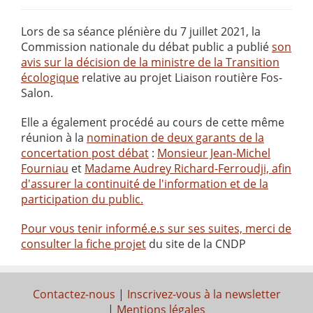
Lors de sa séance plénière du 7 juillet 2021, la
Commission nationale du débat public a publié
son
avis sur la décision de la ministre de la Transition
écologique
relative au projet Liaison routière Fos-
Salon.
Elle a également procédé au cours de cette même
réunion à la
nomination de deux garants de la
concertation post débat
:
Monsieur Jean-Michel
Fourniau
et
Madame Audrey Richard-Ferroudji, afin
d'assurer la continuité de l'information et de la
participation du public.
Pour vous tenir informé.e.s sur ses suites, merci de
consulter la
fiche projet
du site de la CNDP
Contactez-nous
|
Inscrivez-vous à la newsletter
|
Mentions légales