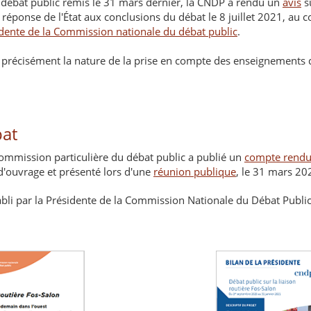
 débat public remis le 31 mars dernier, la CNDP a rendu un
avis
su
la réponse de l'État aux conclusions du débat le 8 juillet 2021, au 
dente de la Commission nationale du débat public
.
précisément la nature de la prise en compte des enseignements
bat
Commission particulière du débat public a publié un
compte rend
 d'ouvrage et présenté lors d'une
réunion publique
, le 31 mars 20
bli par la Présidente de la Commission Nationale du Débat Public,