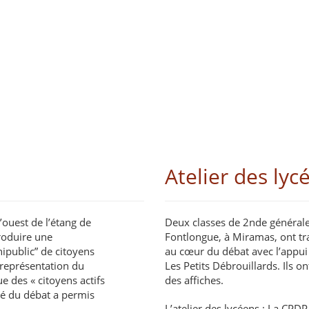
Atelier des lyc
’ouest de l’étang de
Deux classes de 2nde générale
produire une
Fontlongue, à Miramas, ont tra
nipublic” de citoyens
au cœur du débat avec l’appui 
e représentation du
Les Petits Débrouillards. Ils o
e des « citoyens actifs
des affiches.
ité du débat a permis
L’atelier des lycéens : La CPDP 