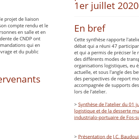
1er juillet 2020
e projet de liaison
En bref
 son compte rendu et le
sonnes en salle et en
sidente de CNDP ont
Cette synthèse rapporte l'ateli
mmandations qui en
débat qui a réuni 47 participan
uvrage et du public
et qui a permis de préciser le 
des différents modes de trans
organisations logistiques, eu é
actuelle, et sous l'angle des b
tervenants
des perspectives de report mod
accompagnée de supports des 
lors de l'atelier.
>
Synthèse de l'atelier du 01 ju
logistique et de la desserte m
industrialo-portuaire de Fos-s
>
Présentation de J.C. Baudoui