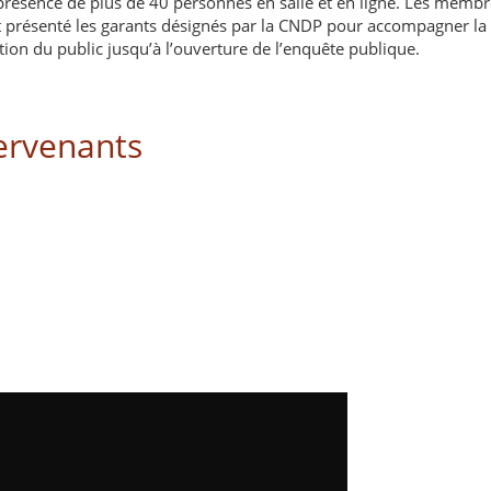
résence de plus de 40 personnes en salle et en ligne. Les membre
et présenté les garants désignés par la CNDP pour accompagner l
ation du public jusqu’à l’ouverture de l’enquête publique.
tervenants