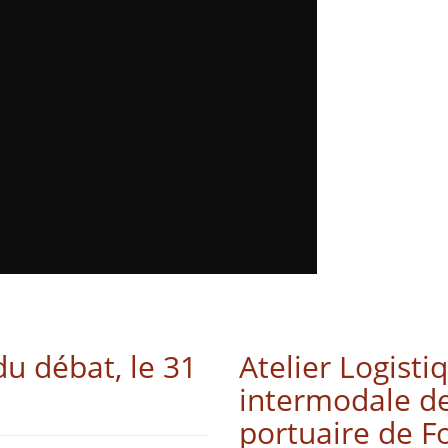
du débat, le 31
Atelier Logisti
intermodale de
portuaire de Fo